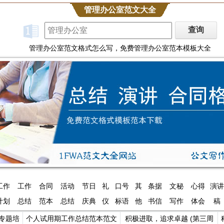
管理办公室范文大全
管理办公室范文格式怎么写，免费管理办公室范本模板大全
工作
工作
合同
活动
节日
礼
口号
其
条据
文秘
心得
演讲
计划
总结
范本
总结
庆典
仪
标语
他
书信
写作
体会
稿
专题培
个人试用期工作总结范本范文
积极进取，追求卓越 (第三周