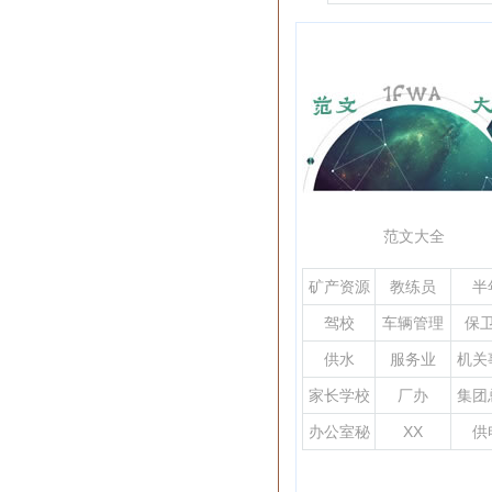
训班结业典礼主持词
范文大全
矿产资源
教练员
半
驾校
车辆管理
保
供水
服务业
机关
家长学校
厂办
集团
办公室秘
XX
供
书