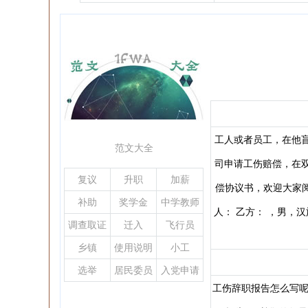
工人或者员工，在他
范文大全
司申请工伤赔偿，在
复议
升职
加薪
偿协议书，欢迎大家阅
补助
奖学金
中学教师
人： 乙方： ，男，
调查取证
迁入
飞行员
乡镇
使用说明
小工
选举
居民委员
入党申请
会
书
工伤辞职报告怎么写呢?