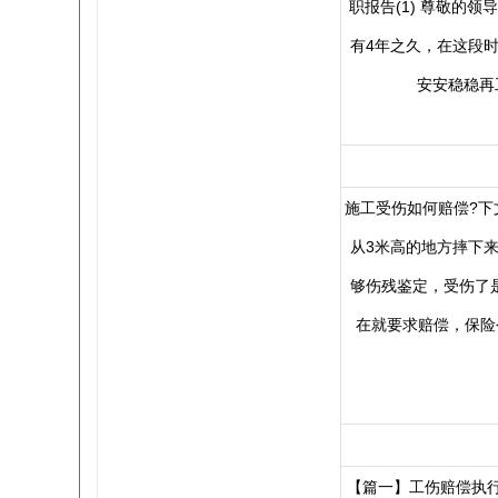
职报告(1) 尊敬的
有4年之久，在这段
安安稳稳再
施工受伤如何赔偿?下
从3米高的地方摔下
够伤残鉴定，受伤了
在就要求赔偿，保险
【篇一】工伤赔偿执