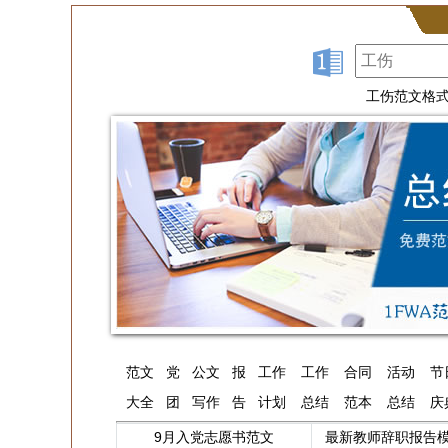
工伤范文格
范文
党
公文
报
工作
工作
合同
活动
节
大全
团
写作
告
计划
总结
范本
总结
庆
9月入党志愿书范文
最新教师辞职报告