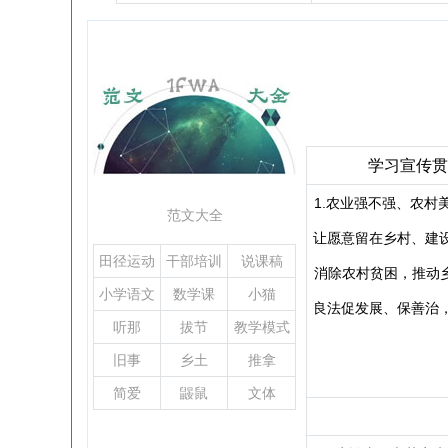
学习宣传贯
1.农业强不强、农村
范文大全
让愿意留在乡村、建
田径运动
干部培训
说课稿
消除农村贫困，推动乡
会
小学语文
数学课
小猫
良法促发展、保善治
听那
拔节
教学模式
旧事
乡土
推拿
简爱
鼹鼠
文体