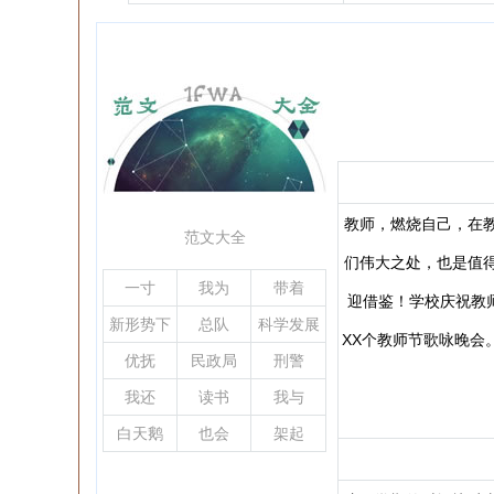
文
教师，燃烧自己，在
范文大全
们伟大之处，也是值
一寸
我为
带着
迎借鉴！学校庆祝教
新形势下
总队
科学发展
XX个教师节歌咏晚会
观
优抚
民政局
刑警
我还
读书
我与
白天鹅
也会
架起