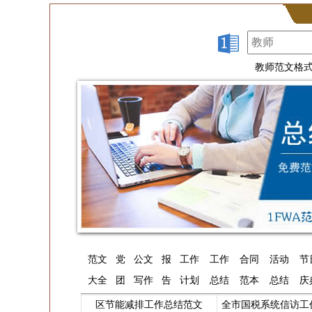
教师范文格
范文
党
公文
报
工作
工作
合同
活动
节
大全
团
写作
告
计划
总结
范本
总结
庆
区节能减排工作总结范文
全市国税系统信访工