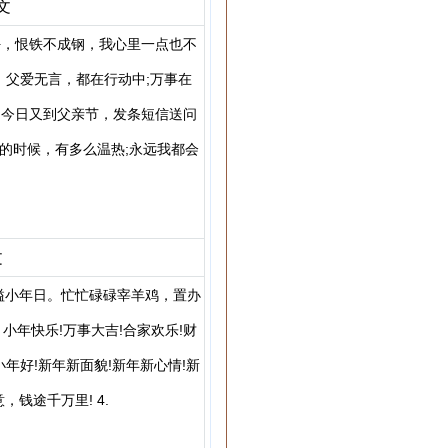
文
好，恨铁不成钢，我心里一点也不
、父爱无言，都在行动中;万事在
。今日又到父亲节，发条短信送问
的时候，有多么温热;永远我都会
文
溢小年日。忙忙碌碌宰羊鸡，置办
小年快乐!万事大吉!合家欢乐!财
君小年好!新年新面貌!新年新心情!新
钱途千万里! 4.