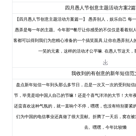
四月愚人节创意主题活动方案2篇
【四月愚人节创意主题活动方案篇一】 愚弄别人，娱乐自己 每
愚弄是每一年的主题。今年那**餐厅让你感受的不仅仅是看着别人
客都可以得到我们为您精心准备的一个搞笑面具,让你在愚弄别人
一笑的元素，这样的活动才公平嘛. 在愚人节这天，
我收到的有创意的新年短信范
盘点新年短信一年到头那么多节日，总是一次又一次的受到短信
节，毕竟是咱中国人自己的节嘛！还是个喜气洋洋的大节！大年
还蛮喜欢这种气氛的，就一直响个不停，嘿嘿，也没有特别要紧
们为中国的电信事业还真做了很大贡献。折腾了一天后，窝在被
去。嘿嘿，今年比较懒