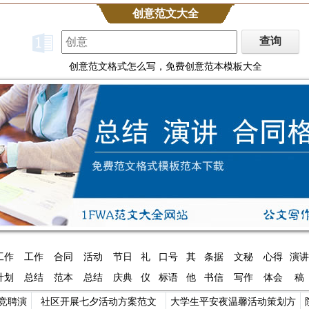
创意范文大全
创意范文格式怎么写，免费创意范本模板大全
工作
工作
合同
活动
节日
礼
口号
其
条据
文秘
心得
演讲
计划
总结
范本
总结
庆典
仪
标语
他
书信
写作
体会
稿
竞聘演
社区开展七夕活动方案范文
大学生平安夜温馨活动策划方