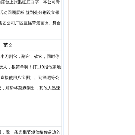
雨搭台上张贴红底白字：本公司青
活动回顾展板;签到处分别设立领
集团公司厂区巨幅背景画;b、舞台
）范文
用小刀割它，削它，砍它，同时你
人，很简单啊！打119报他家地
或直接使用八宝粥）。到酒吧等公
状，顺势将菜糊倒出，其他人迅速
节日，发一条光棍节短信给你身边的