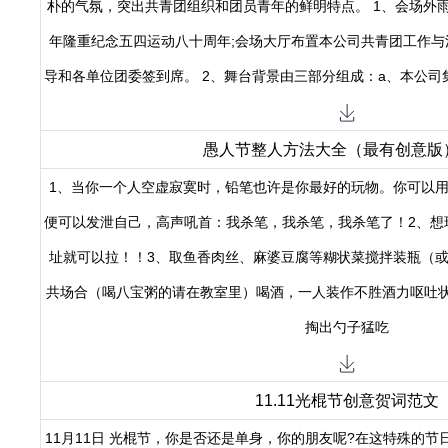
朴的气氛，突出共青团组织和团员青年的鲜明特点。 1、会场外
年隆重纪念五四运动八十周年;会场大厅布置本公司共青团工作与
导和各单位团委签到席。 2、舞台背景由三部分组成：a、本公司
愚人节整人方法大全（最有创意版
1、当你一个人空虚寂寞时，铅笔也许是你最好的玩物。你可以
便可以发泄自己，高声吼首：我杀笔，我杀笔，我杀笔了！2、想玩
址就可以拉！！3、取鱼香肉丝、麻婆豆腐等糊状菜搅拌装瓶（
共场合（喝八宝粥的请在教室里）喝酒，一人装作不胜酒力呕吐
掏出勺子猛吃
11.11光棍节创意贺词范文
11月11日 光棍节，你是否还是单身，你的朋友呢?在这特殊的