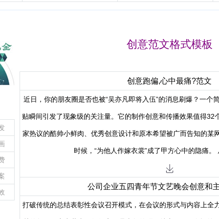
案范文
创意范文格式模板
创意跑偏,心中最痛?范文
近日，你的朋友圈是否也被“吴亦凡即将入伍”的消息刷爆？一个简单
贴瞬间引发了现象级的关注量。它的制作创意和传播效果值得32
发
家热议的酷帅小鲜肉、优秀创意设计和原本希望被广而告知的某
画
时候，“为他人作嫁衣裳”成了甲方心中的隐痛。
费
案
公司企业五四青年节文艺晚会创意和
效
打破传统的总结表彰性会议召开模式，在会议的形式与内容上全