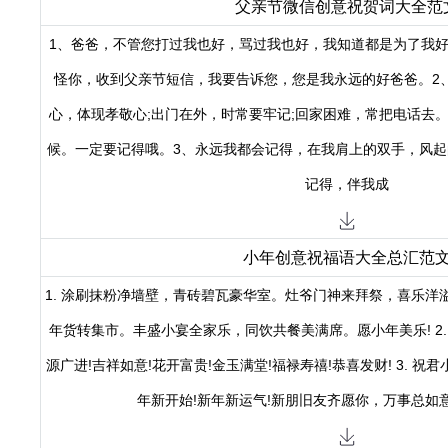
父亲节微信创意祝贺词大全范
1、爸爸，不管您打过我也好，骂过我也好，我知道都是为了我
怪你，收到父亲节短信，我要告诉您，您是我永远的好爸爸。2
心，体现孝敬心;出门在外，时常要牢记;回家困难，常把电话去
候。一定要记得哦。3、永远我都会记得，在我肩上的双手，风起
记得，伴我成
小年创意祝福语大全总汇范
1. 涂刷抹粉净墙壁，青砖碧瓦豪华室。灶爷门神来拜祭，喜乐洋
年货转集市。丰盛小宴全家乐，同饮共餐美满席。愿小年美乐! 2. 
源广进!吉祥如意!花开富贵!金玉满堂!福禄寿禧!恭喜发财! 3. 祝
年新开始!新年新运气!新朋旧友齐愿你，万事总如意，