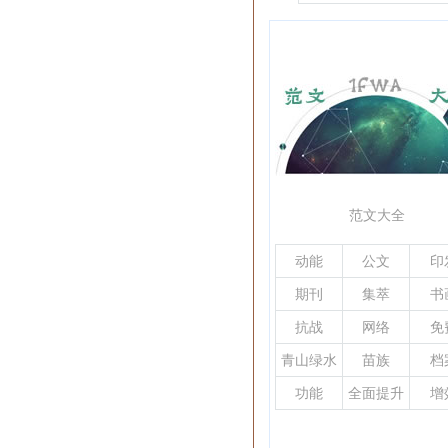
讲稿范文
范文大全
动能
公文
印
期刊
集萃
书
抗战
网络
免
青山绿水
苗族
档
功能
全面提升
增