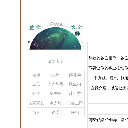
尊敬的各位领导、各位
范文大全
不要让你的事业推动你
编织
花环
体育局
一个真诚、理**、
主任
人大常委
微生物
自我介绍，以便让大家
会
公推
副主任
计生委
法院院长
水务局
工会主席
当选
建委
任职
尊敬的各位领导、各