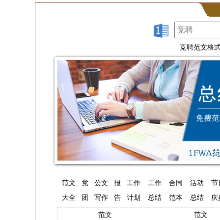
竞聘范文格
范文
党
公文
报
工作
工作
合同
活动
节
大全
团
写作
告
计划
总结
范本
总结
庆
范文
范文