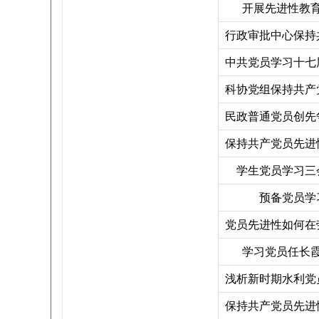
开展先进性教
行政审批中心保持
得
中共党员学习十七
体
科协党组保持共产
段
民政普通党员创先
保持共产党员先进
管
学生党员学习三
预备党员学
党员先进性如何在
学习党员任长
浅析新时期水利党
保持共产党员先进