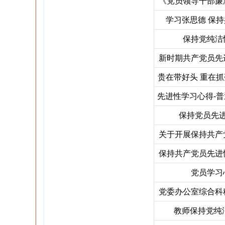
《党员领导干部廉
心得体
学习张思德 保
保持党纯洁
新时期共产党员先
体
贵在带好头 重在
持先进
先进性学习心得-
先
保持党员先
关于开展保持共产
析评议
保持共产党员先进
党员学习
党委办公室综合科
性教育
教师保持党纯