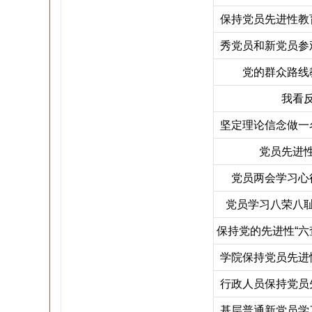
活动心
保持党员先进性教
秀党员和新党员参
馆的
党的群众路线
我看
坚定理论信念做一
党员先进
党员两会学习心
党员学习八荣八
保持党的先进性“六
学院保持党员先进
行政人员保持党员
心得
基层普通新党员学