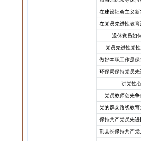
动心
在建设社会主义新
在党员先进性教育
会议上
退休党员如
党员先进性党性
做好本职工作是保
好
环保局保持党员先
讲党性心
党员教师创先争
党的群众路线教育
保持共产党员先进
副县长保持共产党